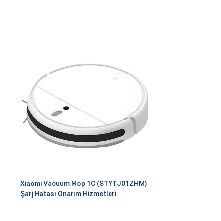
Xiaomi Vacuum Mop 1C (STYTJ01ZHM)
Şarj Hatası Onarım Hizmetleri