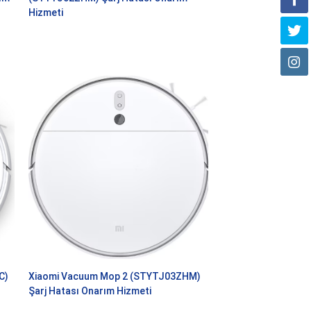
Hizmeti
C)
Xiaomi Vacuum Mop 2 (STYTJ03ZHM)
Şarj Hatası Onarım Hizmeti