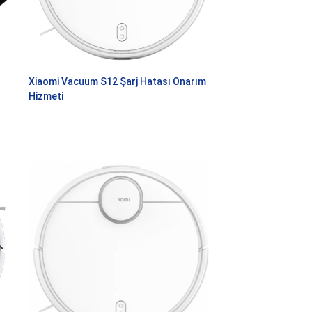
Xiaomi Vacuum S12 Şarj Hatası Onarım
Hizmeti