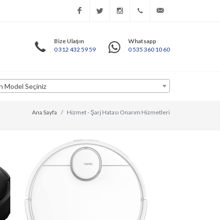
Facebook
Twitter
Instagram
İletişim
info@anatoliateknoloj
Bize Ulaşın
Whatsapp
0 312 432 59 59
0 535 360 10 60
Bilgileri
n Model Seçiniz
Ana Sayfa
Hizmet - Şarj Hatası Onarım Hizmetleri