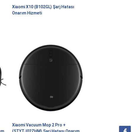
Xiaomi X10 (B102GL) Şarj Hatası
Onarım Hizmeti
Xiaomi Vacuum Mop 2 Pro +
ım
(STYTJ02ZHM) Şarj Hatası Onarım