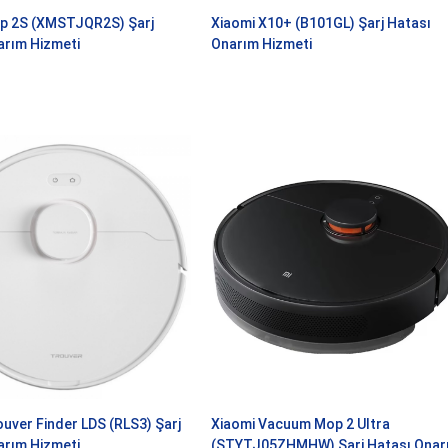
p 2S (XMSTJQR2S) Şarj
Xiaomi X10+ (B101GL) Şarj Hatası
arım Hizmeti
Onarım Hizmeti
uver Finder LDS (RLS3) Şarj
Xiaomi Vacuum Mop 2 Ultra
arım Hizmeti
(STYTJ05ZHMHW) Şarj Hatası Onar