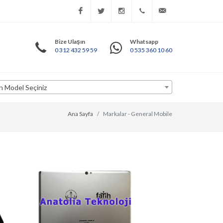
Facebook
Twitter
Instagram
İletişim
info@anatoliateknoloj
Bize Ulaşın
Whatsapp
0 312 432 59 59
0 535 360 10 60
Bilgileri
n Model Seçiniz
Ana Sayfa
Markalar - General Mobile